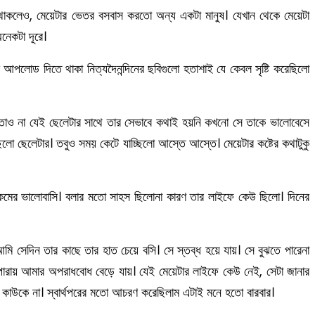
থাকলেও, মেয়েটার ভেতর বসবাস করতো অন্য একটা মানুষ। যেখান থেকে মেয়েটা
নেকটা দূরে।
ে আপলোড দিতে থাকা নিত্যদৈনন্দিনের ছবিগুলো হতাশাই যে কেবল সৃষ্টি করেছিলো
 জানতোও না যেই ছেলেটার সাথে তার সেভাবে কথাই হয়নি কখনো সে তাকে ভালোবেসে
িলো ছেলেটার। তবুও সময় কেটে যাচ্ছিলো আস্তে আস্তে। মেয়েটার কষ্টের কথাটুকু
কমের ভালোবাসি। বলার মতো সাহস ছিলোনা কারণ তার লাইফে কেউ ছিলো। দিনের
ি সেদিন তার কাছে তার হাত চেয়ে বসি। সে স্তব্ধ হয়ে যায়। সে বুঝতে পারেনা
 পারায় আমার অপরাধবোধ বেড়ে যায়। যেই মেয়েটার লাইফে কেউ নেই, সেটা জানার
াউকে না। স্বার্থপরের মতো আচরণ করেছিলাম এটাই মনে হতো বারবার।