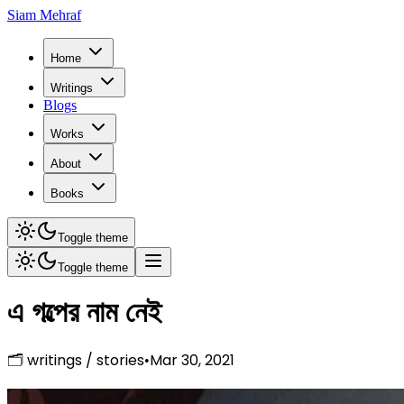
Siam Mehraf
Home
Writings
Blogs
Works
About
Books
Toggle theme
Toggle theme
এ গল্পের নাম নেই
🗂
writings
/
stories
Mar 30, 2021
•