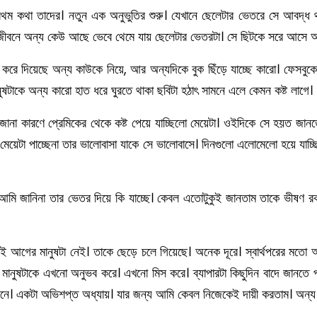
থম কথা তাদের। নতুন এক অনুভুতির শুরু। যেখানে ছেলেটার ভেতরে সে আবদ্ধ 
র জীবনে অন্য কেউ আছে ভেবে থেমে যায় ছেলেটার ভেতরটা। সে ছিটকে সরে আসে অ
রু করে দিয়েছে অন্য কাউকে নিয়ে, আর অন্যদিকে বুক ছিঁড়ে যাচ্ছে কারো। ফেসবুক
ষটাকে অন্য কারো হাত ধরে ঘুরতে থাকা ছবিটা হঠাৎ সামনে এলে কেমন কষ্ট লাগে।
টা অজানা কারণে প্রেমিকের থেকে কষ্ট পেয়ে যাচ্ছিলো মেয়েটা। ওইদিকে সে হয়ত
েয়েটা পাচ্ছেনা তার ভালোবাসা যাকে সে ভালোবাসে। দিনগুলো এলোমেলো হয়ে যাচ্ছ
মি জানিনা তার ভেতর দিয়ে কি যাচ্ছে। কেবল এতোটুকুই জানতাম তাকে ভীষণ র
আগের মানুষটা নেই। তাকে ছেড়ে চলে গিয়েছে। অনেক দূরে। স্বার্থপরের মতো আম
 মানুষটাকে এখনো অনুভব করে। এখনো মিস করে। ব্যাপারটা কিছুদিন বাদে জানতে
ে। একটা অভিশপ্ত অধ্যায়। যার জন্য আমি কেবল নিজেকেই দায়ী করতাম। অন্য ক