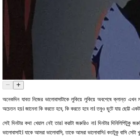
অনেকদিন যাবত নিজের ভালোবাসাটাকে লুকিয়ে লুকিয়ে অবশেষে ক্লান্ত এখন মন
অচেতন হয়। জানেনা কি করতে হবে, কি করতে হবে না। তবুও ছুটে যায় ছোট্ট এক
সেই দিনটার কথা খেয়াল নেই তার। করাটা জরুরিও না। দিনটার দিনিলিপিটুকু
ভালোবাসাই। যাকে আমরা ভালোবাসি, তাকে আমরা ভালোবাসি। কতটুকু বাসি সেটা খুব 