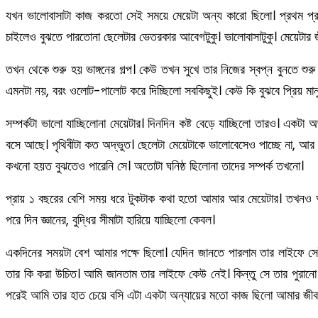
যখন ভালোবাসাটা কাজ করতো সেই সময়ে মেয়েটা অন্য কারো ছিলো। প্রথম প্র
চাইলেও বুঝতে পারতোনা ছেলেটার ভেতরকার আবেগটুকু। ভালোবাসাটুকু। মেয়েটা
তখন থেকে শুরু হয় ভাঙ্গনের গল্প। কেউ তখন সুখে তার নিজের স্বপ্ন বুনতে শু
এমনটা নয়, বরং ওলোট-পালোট করে দিচ্ছিলো সবকিছুই। কেউ কি বুঝবে প্রিয় মানু
সম্পর্কটা ভালো যাচ্ছিলোনা মেয়েটার। দিনদিন কষ্ট বেড়ে যাচ্ছিলো তারও। এক
বসে আছে। পৃথিবীটা কত অদ্ভুত। ছেলেটা মেয়েটাকে ভালোবেসেও পাচ্ছে না, আর ম
কখনো হয়ত বুঝতেও পারেনি সে। অতোটা ঘনিষ্ঠ ছিলোনা তাদের সম্পর্ক তখনো।
প্রায় ১ বছরের বেশি সময় ধরে টুকটাক কথা হতো আমার আর মেয়েটার। তখনও আ
পরে দিন জ্ঞানের, বুদ্ধির সীমাটা হারিয়ে যাচ্ছিলো কেবল।
একদিনের সময়টা বেশ আমার পক্ষে ছিলো। যেদিন জানতে পারলাম তার লাইফে সেই 
তার কি করা উচিত। আমি জানতাম তার লাইফে কেউ নেই। কিন্তু সে তার পুরানো
পরেই আমি তার হাত চেয়ে বসি এটা একটা অন্যায়ের মতো কাজ ছিলো আমার জীবন