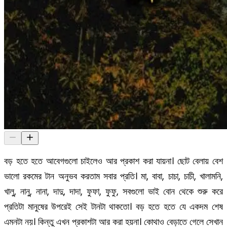
বড় হতে হতে আবেগগুলো চাইলেও আর প্রকাশ করা যায়না। ছোট বেলায় বেশ
ভালো রকমের টান অনুভব করতাম সবার প্রতি। মা, বাবা, চাচা, চাচী, খালামনি,
খালু, নানু, নানা, দাদু, দাদা, ফুফা, ফুফু, সবগুলো ভাই বোন থেকে শুরু করে
প্রতিটা মানুষের উপরেই সেই টানটা থাকতো। বড় হতে হতে যে একদম শেষ
এমনটা নয়। কিন্তু এখন প্রকাশটা আর করা হয়না। কোথাও বেড়াতে গেলে সেখান