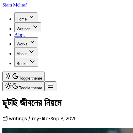
Siam Mehraf
Home
Writings
Blogs
Works
About
Books
Toggle theme
Toggle theme
ছুটছি জীবনের নিয়মে
🗂
writings
/
my-life
Sep 8, 2021
•